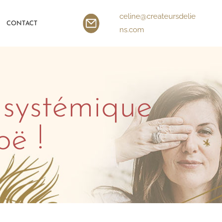
celine@createursdelie
CONTACT
ns.com
 systémique
ë !