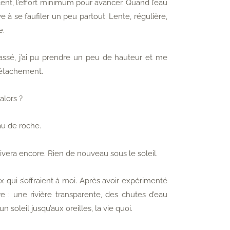
 lent, l’effort minimum pour avancer. Quand l’eau
ve à se faufiler un peu partout. Lente, régulière,
e.
passé, j’ai pu prendre un peu de hauteur et me
détachement.
alors ?
eau de roche.
rrivera encore. Rien de nouveau sous le soleil.
eux qui s’offraient à moi. Après avoir expérimenté
ure : une rivière transparente, des chutes d’eau
 soleil jusqu’aux oreilles, la vie quoi.