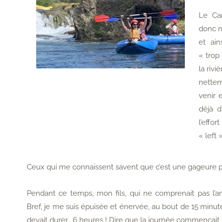
Le Can
donc n
et ain
« trop
la rivi
nettem
venir 
déjà d
l’effo
« left 
Ceux qui me connaissent savent que c’est une gageure p
Pendant ce temps, mon fils, qui ne comprenait pas l’a
Bref, je me suis épuisée et énervée, au bout de 15 minutes,
devait durer… 6 heures ! Dire que la journée commençait