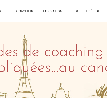
CES
COACHING
FORMATIONS
QUI EST CÉLINE
es de coaching
pliquées…au cano