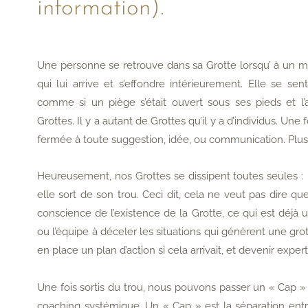
information).
Une personne se retrouve dans sa Grotte lorsqu’ à un m
qui lui arrive et s’effondre intérieurement. Elle se s
comme si un piège s’était ouvert sous ses pieds et l’
Grottes. Il y a autant de Grottes qu’il y a d’individus. Une
fermée à toute suggestion, idée, ou communication. Plus
Heureusement, nos Grottes se dissipent toutes seules : 
elle sort de son trou. Ceci dit, cela ne veut pas dire qu
conscience de l’existence de la Grotte, ce qui est déjà un
ou l’équipe à déceler les situations qui génèrent une gr
en place un plan d’action si cela arrivait, et devenir experts 
Une fois sortis du trou, nous pouvons passer un « Cap »
coaching systémique. Un « Cap » est la séparation entre