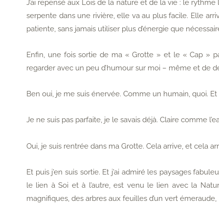
J’ai repensé aux Lois de la nature et de la vie : le rythme
serpente dans une rivière, elle va au plus facile. Elle arri
patiente, sans jamais utiliser plus d’énergie que nécessair
Enfin, une fois sortie de ma « Grotte » et le « Cap » 
regarder avec un peu d’humour sur moi – même et de 
Ben oui, je me suis énervée. Comme un humain, quoi. Et 
Je ne suis pas parfaite, je le savais déjà. Claire comme l’
Oui, je suis rentrée dans ma Grotte. Cela arrive, et cela a
Et puis j’en suis sortie. Et j’ai admiré les paysages fabul
le lien à Soi et à l’autre, est venu le lien avec la Nat
magnifiques, des arbres aux feuilles d’un vert émeraude, un