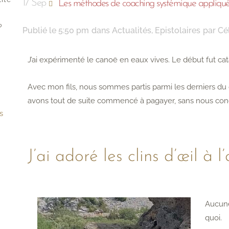
17 Sep
Les méthodes de coaching systémique appliqué
?
Publié le
5:50 pm
dans
Actualités
,
Epistolaires
par
Cé
?
J’ai expérimenté le canoë en eaux vives. Le début fut ca
Avec mon fils, nous sommes partis parmi les derniers du 
avons tout de suite commencé à pagayer, sans nous con
s
J’ai adoré les clins d’œil à l
Aucune
quoi.