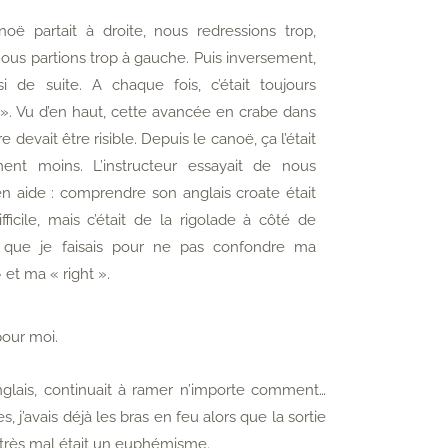
oë partait à droite, nous redressions trop,
ous partions trop à gauche. Puis inversement,
si de suite. A chaque fois, c’était toujours
 ». Vu d’en haut, cette avancée en crabe dans
ère devait être risible. Depuis le canoë, ça l’était
ent moins. L’instructeur essayait de nous
en aide : comprendre son anglais croate était
ifficile, mais c’était de la rigolade à côté de
rt que je faisais pour ne pas confondre ma
» et ma « right ».
our moi.
nglais, continuait à ramer n’importe comment…
 j’avais déjà les bras en feu alors que la sortie
 très mal était un euphémisme.