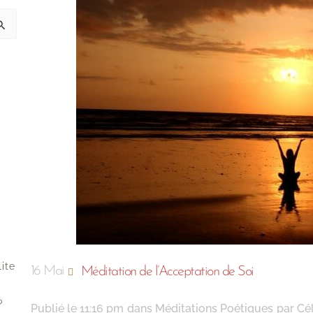
lite
16 Mai
Méditation de l’Acceptation de Soi
?
Publié le
11:16 pm
dans
Méditations Poétiques
par
Cé