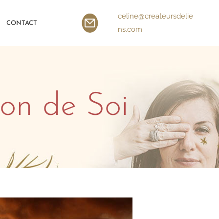
celine@createursdelie
CONTACT
ns.com
ion de Soi